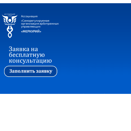
Первая
|
Ассоциация
|
Новости
|
Стажировка
|
Обучение
|
Вопросы и ответы
Прием корреспонденции:
127018, г. Москва, ул. Сущевский вал, дом 16,
строение 4, офис 301
+7(495)7480415 факс +7(495)2150997