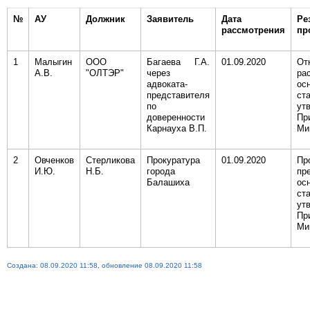
№
АУ
Должник
Заявитель
Дата
Ре
рассмотрения
пр
1
Малыгин
ООО
Багаева Г.А.
01.09.2020
О
А.В.
"ОЛТЭР"
через
ра
адвоката-
ос
представителя
ст
по
ут
доверенности
Пр
Карнауха В.П.
Ми
2
Овченков
Стерликова
Прокуратура
01.09.2020
Пр
И.Ю.
Н.Б.
города
пр
Балашиха
ос
ст
ут
Пр
Ми
Создана: 08.09.2020 11:58, обновление 08.09.2020 11:58