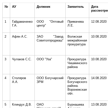
№
АУ
Должник
Заявитель
Дата
рассмотре
1
Гайдамаченко
ООО "Оптовый
Примачева
12.08.2020
Г.А.
центр"
Л.Е.
2
Афян А.С.
ЗАО "Завод
Волжская
10.08.2020
Совитолпродмаш"
межрайонная
прокуратура
3
Чулаков С.С.
ООО "Уза"
Прокуратура
10.08.2020
Чишминского
района
4
Столяров
ООО Богучарский
Прокуратура
14.08.2020
А.А.
ЗРМ
Богучарского
района.
Воронежская
обл.
5
Клиндух Д.В.
ОАО
Бурнашева
13.08.2020