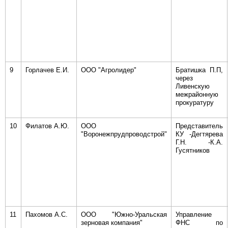
9
Горлачев Е.И.
ООО "Агролидер"
Братишка П.П,
через
Ливенскую
межрайонную
прокуратуру
10
Филатов А.Ю.
ООО
Представитель
"Воронежпрудпроводстрой"
КУ -Дегтярева
Г.Н. -К.А.
Гусятников
11
Пахомов А.С.
ООО "Южно-Уральская
Управление
зерновая компания"
ФНС по