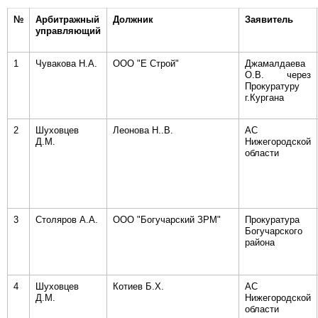
№
Арбитражный
Должник
Заявитель
управляющий
1
Чувакова Н.А.
ООО "Е Строй"
Джамалдаева
О.В. через
Прокуратуру
г.Кургана
2
Шуховцев
Леонова Н..В.
АС
Д.М.
Нижегородской
области
3
Столяров А.А.
ООО "Богучарский ЗРМ"
Прокуратура
Богучарского
района
4
Шуховцев
Котиев Б.Х.
АС
Д.М.
Нижегородской
области