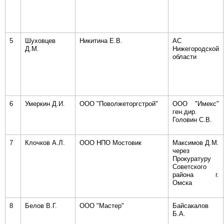
5
Шуховцев
Никитина Е.В.
АС
Д.М.
Нижегородской
области
6
Умеркин Д.И.
ООО "Поволжеторгстрой"
ООО "Имекс"
ген.дир.
Головин С.В.
7
Клочков А.Л.
ООО НПО Мостовик
Максимов Д.М.
через
Прокуратуру
Советского
района г.
Омска
8
Белов В.Г.
ООО "Мастер"
Байсакалов
Б.А.