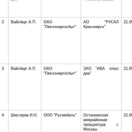
2
Вайсберг А.П.
ОАО
АО "РУСАЛ
21.0
"Омскэнергосбыт"
Красноярск"
3
Вайсберг А.П.
ОАО
ЗАО "АВА плюс
21.0
"Омскэнергосбыт"
два"
4
Шистеров И.Н,
ООО "Русмебель"
Останкинская
21.0
межрайонная
прокуратура г.
Москвы