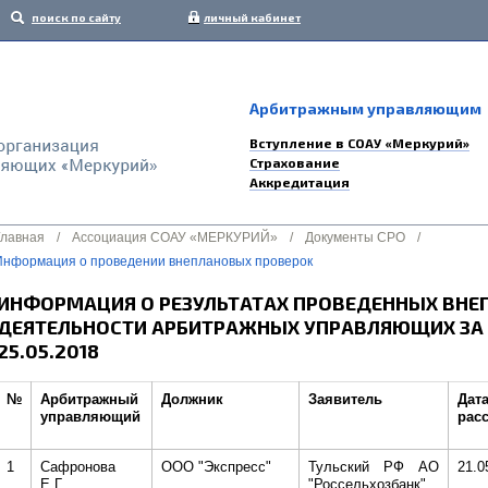
поиск по сайту
личный кабинет
Арбитражным управляющим
Вступление в СОАУ «Меркурий»
Страхование
Аккредитация
Главная
/
Ассоциация СОАУ «МЕРКУРИЙ»
/
Документы СРО
/
Информация о проведении внеплановых проверок
ИНФОРМАЦИЯ О РЕЗУЛЬТАТАХ ПРОВЕДЕННЫХ ВНЕ
ДЕЯТЕЛЬНОСТИ АРБИТРАЖНЫХ УПРАВЛЯЮЩИХ ЗА ПЕ
25.05.2018
№
Арбитражный
Должник
Заявитель
Дат
управляющий
рас
1
Сафронова
ООО "Экспресс"
Тульский РФ АО
21.0
Е.Г.
"Россельхозбанк"