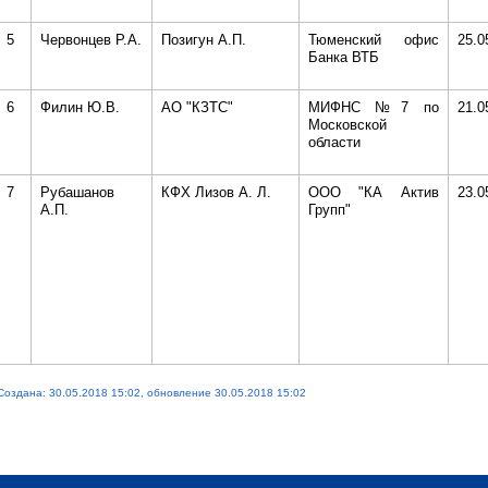
5
Червонцев Р.А.
Позигун А.П.
Тюменский офис
25.0
Банка ВТБ
6
Филин Ю.В.
АО "КЗТС"
МИФНС №7 по
21.0
Московской
области
7
Рубашанов
КФХ Лизов А. Л.
ООО "КА Актив
23.0
А.П.
Групп"
Создана: 30.05.2018 15:02, обновление 30.05.2018 15:02