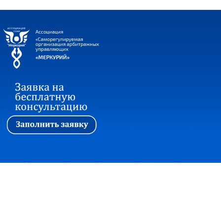
Первая
|
Ассоциация
|
Новости
|
Стажировка
|
Обучение
|
Вопросы и ответы
Прием корреспонденции:
127018, г. Москва, ул. Сущевский вал, дом 16,
строение 4, офис 301
+7(495)7480415 факс +7(495)2150997