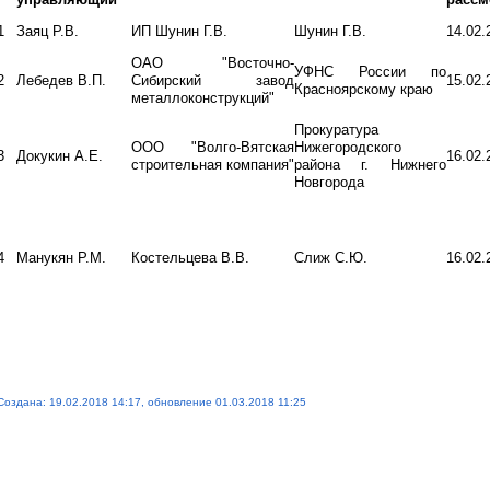
1
Заяц Р.В.
ИП Шунин Г.В.
Шунин Г.В.
14.02.
ОАО "Восточно-
УФНС России по
2
Лебедев В.П.
Сибирский завод
15.02.
Красноярскому краю
металлоконструкций"
Прокуратура
ООО "Волго-Вятская
Нижегородского
3
Докукин А.Е.
16.02.
строительная компания"
района г. Нижнего
Новгорода
4
Манукян Р.М.
Костельцева В.В.
Слиж С.Ю.
16.02.
Создана: 19.02.2018 14:17, обновление 01.03.2018 11:25