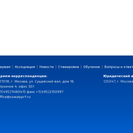
ервая
|
Ассоциация
|
Новости
|
Стажировка
|
Обучение
|
Вопросы и отве
рием корреспонденции:
Юридический а
27018, г. Москва, ул. Сущевский вал, дом 16,
125047, г. Москва
троение 4, офис 301
7(495)7480415 факс +7(495)2150997
ffice@soautpprf.ru