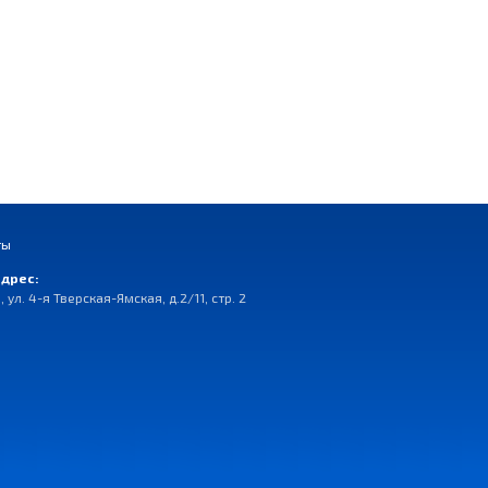
ты
дрес:
, ул. 4-я Тверская-Ямская, д.2/11, стр. 2