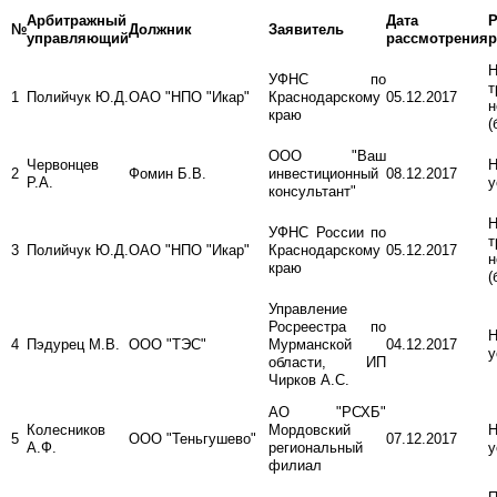
Арбитражный
Дата
Р
№
Должник
Заявитель
управляющий
рассмотрения
р
Н
УФНС по
т
1
Полийчук Ю.Д.
ОАО "НПО "Икар"
Краснодарскому
05.12.2017
н
краю
(
ООО "Ваш
Червонцев
2
Фомин Б.В.
инвестиционный
08.12.2017
Р.А.
у
консультант"
Н
УФНС России по
т
3
Полийчук Ю.Д.
ОАО "НПО "Икар"
Краснодарскому
05.12.2017
н
краю
(
Управление
Росреестра по
4
Пэдурец М.В.
ООО "ТЭС"
Мурманской
04.12.2017
у
области, ИП
Чирков А.С.
АО "РСХБ"
Колесников
Мордовский
5
ООО "Теньгушево"
07.12.2017
А.Ф.
региональный
у
филиал