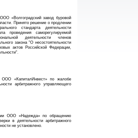
 ООО «Волгоградский завод буровой
бласти. Принято решение о продлении
ального стандарта деятельности
ила проведения саморегулируемой
ональной деятельности членов
льного закона "О несостоятельности
вовых актов Российской Федерации,
льности".
 ООО «КапиталИнвест» по жалобе
ьности арбитражного управляющего
шении ООО «Надежда» по обращению
верки в деятельности арбитражного
ности не установлено.