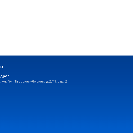
ты
дрес:
, ул. 4-я Тверская-Ямская, д.2/11, стр. 2