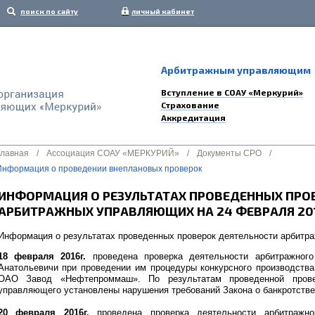
поиск по сайту
личный кабинет
Арбитражным управляющим
Вступление в СОАУ «Меркурий»
Страхование
Аккредитация
Главная
/
Ассоциация СОАУ «МЕРКУРИЙ»
/
Документы СРО
/
Информация о проведении внеплановых проверок
ИНФОРМАЦИЯ О РЕЗУЛЬТАТАХ ПРОВЕДЕННЫХ ПРО
АРБИТРАЖНЫХ УПРАВЛЯЮЩИХ НА 24 ФЕВРАЛЯ 20
Информация о результатах проведенных проверок деятельности арбитр
18 февраля 2016г.
проведена проверка деятельности арбитражног
Анатольевичи при проведении им процедуры конкурсного производства
ОАО Завод «Нефтепроммаш». По результатам проведенной прове
управляющего установлены нарушения требований Закона о банкротстве
20 февраля 2016г.
проведена проверка деятельности арбитражн