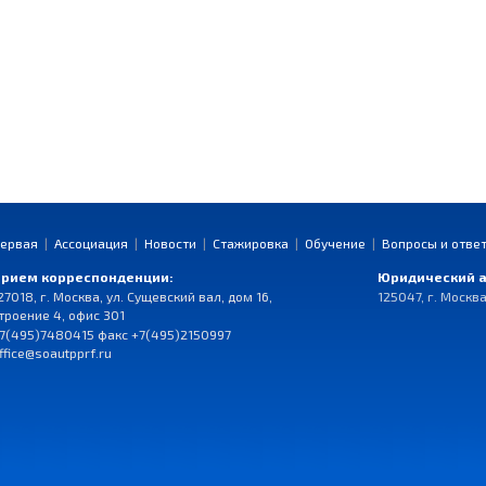
ервая
|
Ассоциация
|
Новости
|
Стажировка
|
Обучение
|
Вопросы и отве
рием корреспонденции:
Юридический а
27018, г. Москва, ул. Сущевский вал, дом 16,
125047, г. Москва
троение 4, офис 301
7(495)7480415 факс +7(495)2150997
ffice@soautpprf.ru