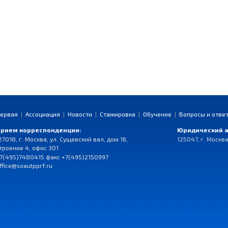
ервая
|
Ассоциация
|
Новости
|
Стажировка
|
Обучение
|
Вопросы и отве
рием корреспонденции:
Юридический а
27018, г. Москва, ул. Сущевский вал, дом 16,
125047, г. Москва
троение 4, офис 301
7(495)7480415 факс +7(495)2150997
ffice@soautpprf.ru