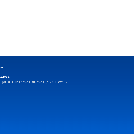
ты
дрес:
, ул. 4-я Тверская-Ямская, д.2/11, стр. 2