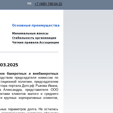
ТЕЛ.
+7 (495) 748-04-15
Основные преимущества
Минимальные взносы
Стабильность организации
Четкие правила Ассоциации
03.2025
ок банкротных и внебанкротных
водством председателя комиссии по
тиционной политике, председателем
тора портала Долг.рф Рыкова Ивана,
а Александра, представителя ООО
ектами клиентов малого и среднего
и крупных корпоративных клиентов,
ных параметров долга. Не осталась