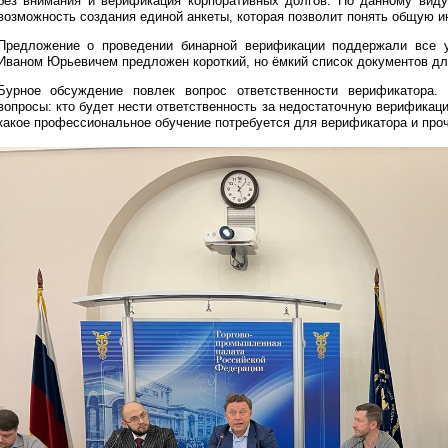
без внимания и верификация корпоративных долгов. По данному виду
возможность создания единой анкеты, которая позволит понять общую 
Предложение о проведении бинарной верификации поддержали все у
Иваном Юрьевичем предложен короткий, но ёмкий список документов дл
Бурное обсуждение повлек вопрос ответственности верификатора. 
вопросы: кто будет нести ответственность за недостаточную верификаци
какое профессиональное обучение потребуется для верификатора и про