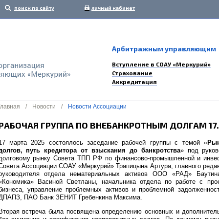
поиск по сайту
личный кабинет
Арбитражным управляющим
Вступление в СОАУ «Меркурий»
Страхование
Аккредитация
Главная
/
Новости
/
Новости Ассоциации
РАБОЧАЯ ГРУППА ПО ВНЕБАНКРОТНЫМ ДОЛГАМ 17.
17 марта 2025 состоялось заседание рабочей группы с темой «
Рын
долгов, путь кредитора от взыскания до банкротства
» под руко
долговому рынку Совета ТПП РФ по финансово-промышленной и инвес
Совета Ассоциации СОАУ «Меркурий» Трапицына Артура, главного редак
руководителя отдела нематериальных активов ООО «РАД» Баутин
«Кономика» Васиной Светланы, начальника отдела по работе с про
бизнеса, управление проблемных активов и проблемной задолженност
ДПАПЗ, ПАО Банк ЗЕНИТ Гребенкина Максима.
Вторая встреча была посвящена определению основных и дополнитель