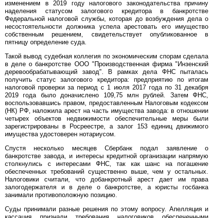
изменением в 2019 году налогового законодательства причину
наделения статусом залогового кредитора в банкротстве
Федеральной налоговой службы, которая до возбуждения дела о
несостоятельности должника успела арестовать его имущество
собственным решением, свидетельствует опубликованное в
пятницу определение суда.
Такой вывод судебная коллегия по экономическим спорам сделала
в деле о банкротстве ООО "Производственная фирма "Инзенский
деревообрабатывающий завод". В рамках дела ФНС пыталась
получить статус залогового кредитора: предприятию по итогам
налоговой проверки за период с 1 июля 2017 года по 31 декабря
2019 года было доначислено 109,75 млн рублей. Затем ФНС,
воспользовавшись правом, предоставленным Налоговым кодексом
(НК) РФ, наложила арест на часть имущества завода: в отношении
четырех объектов недвижимости обеспечительные меры были
зарегистрированы в Росреестре, а залог 153 единиц движимого
имущества удостоверен нотариусом.
Спустя несколько месяцев Сбербанк подал заявление о
банкротстве завода, и интересы кредитной организации напрямую
столкнулись с интересами ФНС, так как шанс на погашение
обеспеченных требований существенно выше, чем у остальных.
Налоговики считали, что добанкротный арест дает им права
залогодержателя и в деле о банкротстве, а юристы госбанка
занимали противоположную позицию.
Суды принимали разные решения по этому вопросу. Апелляция и
кассация признали требования налоговиков обеспеченными