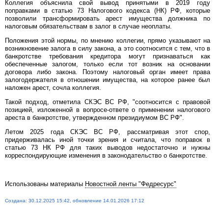
Коллегия объяснила свой вывод принятыми в 2019 году
поправками в статью 73 Налогового кодекса (НК) РФ, которые
позволили трансформировать арест имущества должника по
налоговым обязательствам в залог в случае неоплаты.
Положения этой нормы, по мнению коллегии, прямо указывают на
возникновение залога в силу закона, а это соотносится с тем, что в
банкротстве требования кредитора могут признаваться как
обеспеченные залогом, только если тот возник на основании
договора либо закона. Поэтому налоговый орган имеет права
залогодержателя в отношении имущества, на которое ранее был
наложен арест, сочла коллегия.
Такой подход, отметила СКЭС ВС РФ, "соотносится с правовой
позицией, изложенной в вопросе-ответе о применении налогового
ареста в банкротстве, утвержденном президиумом ВС РФ".
Летом 2025 года СКЭС ВС РФ, рассматривая этот спор,
придерживалась иной точки зрения и считала, что поправок в
статью 73 НК РФ для таких выводов недостаточно и нужны
корреспондирующие изменения в законодательство о банкротстве.
Использованы материалы
Новостной ленты "Федресурс"
Создана: 30.12.2025 15:42, обновление 14.01.2026 17:12