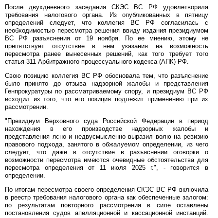
После двухдневного заседания СКЭС ВС РФ удовлетворила
требования налогового органа. Из опубликованных в пятницу
определений следует, что коллегия ВС РФ согласилась с
необходимостью пересмотра решения ввиду издания президиумом
ВС РФ разъяснения от 19 ноября. По ее мнению, этому не
препятствует отсутствие в нем указания на возможность
пересмотра ранее вынесенных решений, как того требует того
статья 311 Арбитражного процессуального кодекса (АПК) РФ.
Свою позицию коллегия ВС РФ обосновала тем, что разъяснение
было принято до отзыва надзорной жалобы и представления
Генпрокуратуры по рассматриваемому спору, и президиум ВС РФ
исходил из того, что его позиция подлежит применению при их
рассмотрении.
"Президиум Верховного суда Российской Федерации в период
нахождения в его производстве надзорных жалобы и
представления ясно и недвусмысленно выразил волю на ревизию
правового подхода, занятого в обжалуемом определении, из чего
следует, что даже в отсутствие в разъяснении оговорки о
возможности пересмотра имеются очевидные обстоятельства для
пересмотра определения от 11 июля 2025 г.", - говорится в
определении.
По итогам пересмотра своего определения СКЭС ВС РФ включила
в реестр требования налогового органа как обеспеченные залогом:
по результатам повторного рассмотрения в силе оставлены
постановления судов апелляционной и кассационной инстанций.