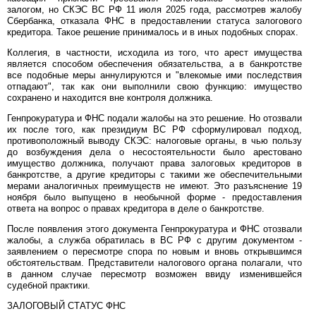
залогом, но СКЭС ВС РФ 11 июля 2025 года, рассмотрев жалобу
Сбербанка, отказала ФНС в предоставлении статуса залогового
кредитора. Такое решение принималось и в иных подобных спорах.
Коллегия, в частности, исходила из того, что арест имущества
является способом обеспечения обязательства, а в банкротстве
все подобные меры аннулируются и "влекомые ими последствия
отпадают", так как они выполнили свою функцию: имущество
сохранено и находится вне контроля должника.
Генпрокуратура и ФНС подали жалобы на это решение. Но отозвали
их после того, как президиум ВС РФ сформулировал подход,
противоположный выводу СКЭС: налоговые органы, в чью пользу
до возбуждения дела о несостоятельности было арестовано
имущество должника, получают права залоговых кредиторов в
банкротстве, а другие кредиторы с такими же обеспечительными
мерами аналогичных преимуществ не имеют. Это разъяснение 19
ноября было выпущено в необычной форме - предоставления
ответа на вопрос о правах кредитора в деле о банкротстве.
После появления этого документа Генпрокуратура и ФНС отозвали
жалобы, а служба обратилась в ВС РФ с другим документом -
заявлением о пересмотре спора по новым и вновь открывшимся
обстоятельствам. Представители налогового органа полагали, что
в данном случае пересмотр возможен ввиду изменившейся
судебной практики.
ЗАЛОГОВЫЙ СТАТУС ФНС