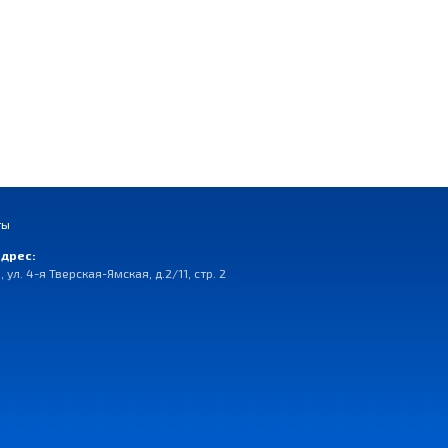
ты
дрес:
, ул. 4-я Тверская-Ямская, д.2/11, стр. 2