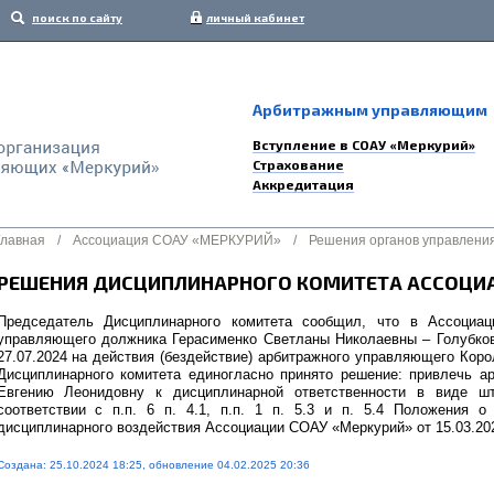
поиск по сайту
личный кабинет
Арбитражным управляющим
Вступление в СОАУ «Меркурий»
Страхование
Аккредитация
Главная
/
Ассоциация СОАУ «МЕРКУРИЙ»
/
Решения органов управлени
РЕШЕНИЯ ДИСЦИПЛИНАРНОГО КОМИТЕТА АССОЦИА
Председатель Дисциплинарного комитета сообщил, что в Ассоциа
управляющего должника Герасименко Светланы Николаевны – Голубко
27.07.2024 на действия (бездействие) арбитражного управляющего Кор
Дисциплинарного комитета единогласно принято решение: привлечь а
Евгению Леонидовну к дисциплинарной ответственности в виде ш
соответствии с п.п. 6 п. 4.1, п.п. 1 п. 5.3 и п. 5.4 Положения 
дисциплинарного воздействия Ассоциации СОАУ «Меркурий» от 15.03.2024
Создана: 25.10.2024 18:25, обновление 04.02.2025 20:36