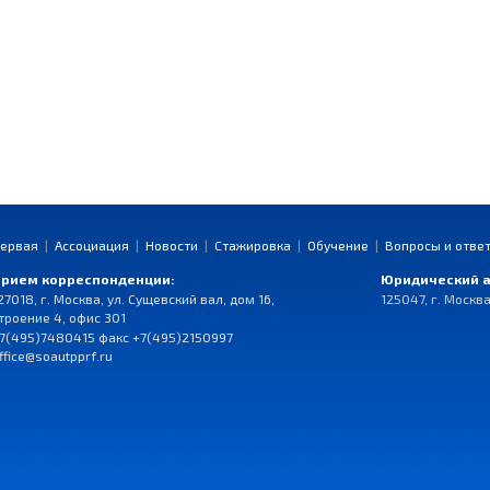
ервая
|
Ассоциация
|
Новости
|
Стажировка
|
Обучение
|
Вопросы и отве
рием корреспонденции:
Юридический а
27018, г. Москва, ул. Сущевский вал, дом 16,
125047, г. Москва
троение 4, офис 301
7(495)7480415 факс +7(495)2150997
ffice@soautpprf.ru