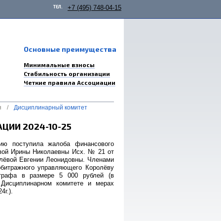
ТЕЛ.
+7 (495) 748-04-15
Основные преимущества
Минимальные взносы
Стабильность организации
Четкие правила Ассоциации
я
/
Дисциплинарный комитет
ЦИИ 2024-10-25
цию поступила жалоба финансового
вой Ирины Николаевны Исх. № 21 от
олёвой Евгении Леонидовны. Членами
рбитражного управляющего Королёву
трафа в размере 5 000 рублей (в
о Дисциплинарном комитете и мерах
г.).