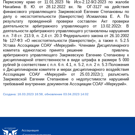
Пермскому краю от 11.01.2023 № Исх-2.12-9/2-2023 по жалобе
Нахабина В. Ю. от 28.12.2022 вх. № ОГ-3127 на действия
финансового управляющего Закржевской Евгении Степановны по
делу о несостоятельности (банкротстве) Исмаилова Е. А. По
результату проведенной проверки составлен Акт проверки
деятельности арбитражного управляющего от 13.02.2022г. В
деятельности арбитражного управляющего установлены нарушения
п.п. 7-8 ст. 213.9, п. 2,4 ст. 20.3 Федерального закона от 26.10.2002
№ 127-ФЗ «О несостоятельности (банкротстве)», а также п. 5.2.5
Устава Ассоциации СОАУ «Меркурий». Членами Дисциплинарного
комитета единогласно принято решение привлечь
арбитражного управляющего Закржевскую Евгению Степановну к
дисциплинарной ответственности в виде штрафа в размере 5 000
рублей (в соответствии с п.п. 6 п. 4.1, п. 5.2, п.п. 2 п. 5.3 Положения
о Дисциплинарном комитете и мерах дисциплинарного воздействия
Ассоциации СОАУ «Меркурий» от 25.03.2022г.); разъяснить
Закржевской Евгении Степановне о недопустимости нарушений
требований внутренних документов Ассоциации СОАУ «Меркурий».
Создана: 16.03.2023 16:58, обновление 03.04.2023 14:02