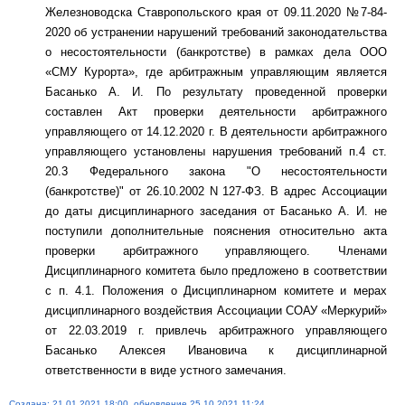
Железноводска Ставропольского края от 09.11.2020 №7-84-
2020 об устранении нарушений требований законодательства
о несостоятельности (банкротстве) в рамках дела ООО
«СМУ Курорта», где арбитражным управляющим является
Басанько А. И. По результату проведенной проверки
составлен Акт проверки деятельности арбитражного
управляющего от 14.12.2020 г. В деятельности арбитражного
управляющего установлены нарушения требований п.4 ст.
20.3 Федерального закона "О несостоятельности
(банкротстве)" от 26.10.2002 N 127-ФЗ. В адрес Ассоциации
до даты дисциплинарного заседания от Басанько А. И. не
поступили дополнительные пояснения относительно акта
проверки арбитражного управляющего. Членами
Дисциплинарного комитета было предложено в соответствии
с п. 4.1. Положения о Дисциплинарном комитете и мерах
дисциплинарного воздействия Ассоциации СОАУ «Меркурий»
от 22.03.2019 г. привлечь арбитражного управляющего
Басанько Алексея Ивановича к дисциплинарной
ответственности в виде устного замечания.
Создана: 21.01.2021 18:00, обновление 25.10.2021 11:24