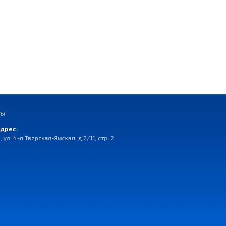
ты
дрес:
, ул. 4-я Тверская-Ямская, д.2/11, стр. 2