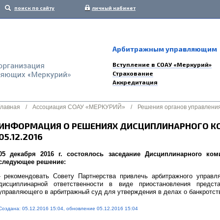
поиск по сайту
личный кабинет
Арбитражным управляющим
Вступление в СОАУ «Меркурий»
Страхование
Аккредитация
Главная
/
Ассоциация СОАУ «МЕРКУРИЙ»
/
Решения органов управлени
ИНФОРМАЦИЯ О РЕШЕНИЯХ ДИСЦИПЛИНАРНОГО К
05.12.2016
05 декабря 2016 г. состоялось заседание Дисциплинарного ко
следующее решение:
- рекомендовать Совету Партнерства привлечь арбитражного управ
дисциплинарной ответственности в виде приостановления предст
управляющего в арбитражный суд для утверждения в делах о банкротств
Создана: 05.12.2016 15:04, обновление 05.12.2016 15:04