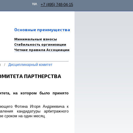
ТЕЛ.
+7 (495) 748-04-15
Основные преимущества
Минимальные взносы
Стабильность организации
Четкие правила Ассоциации
я
/
Дисциплинарный комитет
ОМИТЕТА ПАРТНЕРСТВА
митета, на котором было принято
ляющего Фотина Игоря Андреевича к
авления кандидатуры арбитражного
е сроком на один месяц.