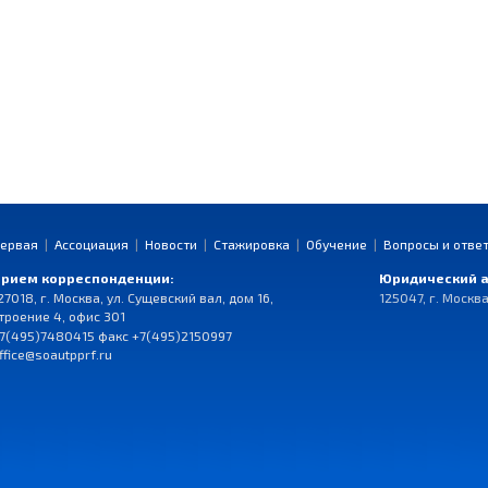
ервая
|
Ассоциация
|
Новости
|
Стажировка
|
Обучение
|
Вопросы и отве
рием корреспонденции:
Юридический а
27018, г. Москва, ул. Сущевский вал, дом 16,
125047, г. Москва
троение 4, офис 301
7(495)7480415 факс +7(495)2150997
ffice@soautpprf.ru