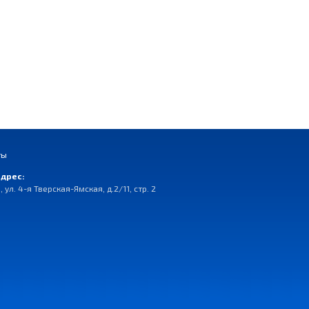
ты
дрес:
, ул. 4-я Тверская-Ямская, д.2/11, стр. 2