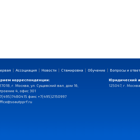
ервая
|
Ассоциация
|
Новости
|
Стажировка
|
Обучение
|
Вопросы и отве
рием корреспонденции:
Юридический а
27018, г. Москва, ул. Сущевский вал, дом 16,
125047, г. Москва
троение 4, офис 301
7(495)7480415 факс +7(495)2150997
ffice@soautpprf.ru