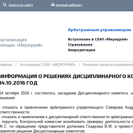
поиск по сайту
личный кабинет
Арбитражным управляющим
Вступление в СОАУ «Меркурий»
Страхование
Аккредитация
Главная
/
Ассоциация СОАУ «МЕРКУРИЙ»
/
Решения органов управлени
ИНФОРМАЦИЯ О РЕШЕНИЯХ ДИСЦИПЛИНАРНОГО К
14.10.2016 ГОД
14 октября 2016 г. состоялось заседание Дисциплинарного комитета,
решения:
- отказать в привлечении арбитражного управляющего Северова Анд
ответственности;
- отказать в привлечении к дисциплинарной ответственности арбитражн
- поручить Контрольной комиссии возобновить проверку деятельност
Ж.С. по обращению представителя должника Гладкова В.М. и провест
принятия решения Дисциплинарным комитетом.