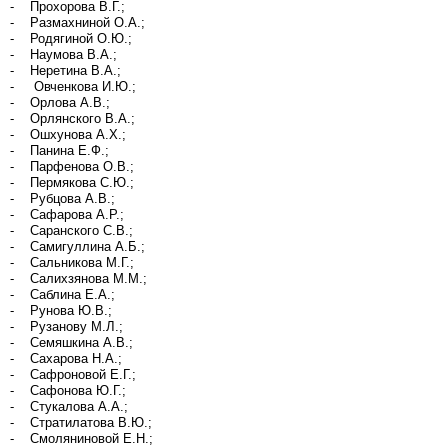
- Прохорова В.Г.;
- Размахниной О.А.;
- Родягиной О.Ю.;
- Наумова В.А.;
- Неретина В.А.;
- Овченкова И.Ю.;
- Орлова А.В.;
- Орлянского В.А.;
- Ошхунова А.Х.;
- Панина Е.Ф.;
- Парфенова О.В.;
- Пермякова С.Ю.;
- Рубцова А.В.;
- Сафарова А.Р.;
- Саранского С.В.;
- Самигуллина А.Б.;
- Сальникова М.Г.;
- Салихзянова М.М.;
- Саблина Е.А.;
- Рунова Ю.В.;
- Рузанову М.Л.;
- Семяшкина А.В.;
- Сахарова Н.А.;
- Сафроновой Е.Г.;
- Сафонова Ю.Г.;
- Стукалова А.А.;
- Стратилатова В.Ю.;
- Смоляниновой Е.Н.;