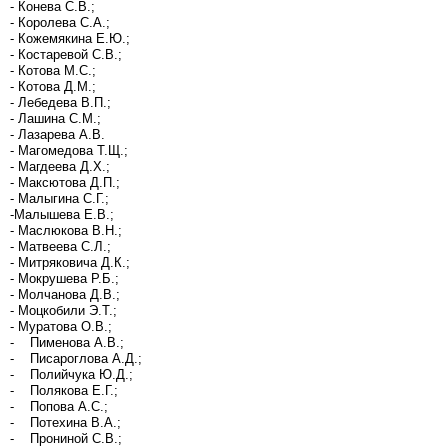
- Конева С.В.;
- Королева С.А.;
- Кожемякина Е.Ю.;
- Костаревой С.В.;
- Котова М.С.;
- Котова Д.М.;
- Лебедева В.П.;
- Лашина С.М.;
- Лазарева А.В.
- Магомедова Т.Щ.;
- Магдеева Д.Х.;
- Максютова Д.П.;
- Малыгина С.Г.;
-Малышева Е.В.;
- Маслюкова В.Н.;
- Матвеева С.Л.;
- Митряковича Д.К.;
- Мокрушева Р.Б.;
- Молчанова Д.В.;
- Моцкобили Э.Т.;
- Муратова О.В.;
- Пименова А.В.;
- Писароглова А.Д.;
- Полийчука Ю.Д.;
- Полякова Е.Г.;
- Попова А.С.;
- Потехина В.А.;
- Прониной С.В.;