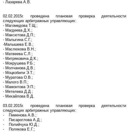
- Лазарева А.В.
02.02.2015г. проведена плановая проверка деятельности
следующих арбитражных управляющих:
- Магомедова Т.Щ.;
- Магдеева Д.Х.;
- Максютова Д.П.;
- Малыгина С.Г.;
-Малышева Е.В.;
- Маслюкова В.Н.;
- Матвеева С.Л.;
- Митряковича Д.К.;
- Мокрушева Р.Б.;
- Молчанова Д.В.;
- Моцкобили Э.Т.;
- Муратова О.В.;
- Малого В.П.;
- Мамонтова Э.П.;
- Метелева Д.Д.;
- Михайлова В.Д.
03.02.2015г. проведена плановая проверка деятельности
следующих арбитражных управляющих:
- Пименова А.В.;
- Писароглова А.Д.;
- Полийчука Ю.Д.;
- Полякова Е.Г.;