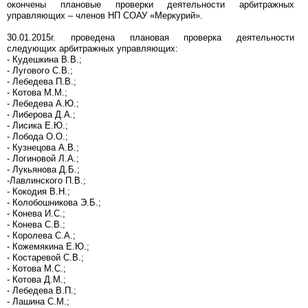
окончены плановые проверки деятельности арбитражных
управляющих – членов НП СОАУ «Меркурий».
30.01.2015г. проведена плановая проверка деятельности
следующих арбитражных управляющих:
- Кудешкина В.В.;
- Лугового С.В.;
- Лебедева П.В.;
- Котова М.М.;
- Лебедева А.Ю.;
- Либерова Д.А.;
- Лисика Е.Ю.;
- Лобода О.О.;
- Кузнецова А.В.;
- Логиновой Л.А.;
- Лукьянова Д.Б.;
-Лавлинского П.В.;
- Кокодия В.Н.;
- Колобошникова Э.Б.;
- Конева И.С.;
- Конева С.В.;
- Королева С.А.;
- Кожемякина Е.Ю.;
- Костаревой С.В.;
- Котова М.С.;
- Котова Д.М.;
- Лебедева В.П.;
- Лашина С.М.;