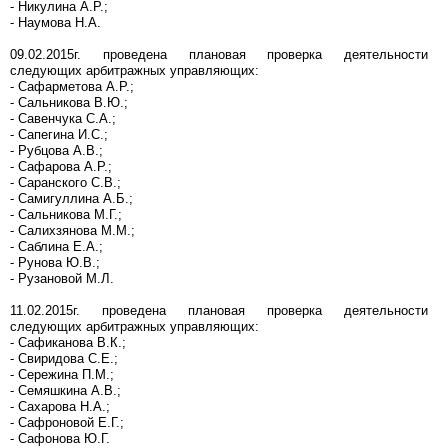
- Никулина А.Р.;
- Наумова Н.А.
09.02.2015г. проведена плановая проверка деятельности
следующих арбитражных управляющих:
- Сафарметова А.Р.;
- Сальникова В.Ю.;
- Савенчука С.А.;
- Сапегина И.С.;
- Рубцова А.В.;
- Сафарова А.Р.;
- Саранского С.В.;
- Самигуллина А.Б.;
- Сальникова М.Г.;
- Салихзянова М.М.;
- Саблина Е.А.;
- Рунова Ю.В.;
- Рузановой М.Л.
11.02.2015г. проведена плановая проверка деятельности
следующих арбитражных управляющих:
- Сафиканова В.К.;
- Свиридова С.Е.;
- Сережина П.М.;
- Семяшкина А.В.;
- Сахарова Н.А.;
- Сафроновой Е.Г.;
- Сафонова Ю.Г.