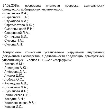
17.02.2015г. проведена плановая проверка деятельности
следующих арбитражных управляющих:
- Степанова В.А.;
- Скрепнюка В.А.;
- Стукалова А.А.;
- Стратилатова В.Ю.;
- Смоляниновой Е.Н.;
- Скворцовой Л.А.;
- Ситникова В.И.;
- Симона Н.А.;
- Симона А.Н.
Контрольной комиссией установлены нарушения внутренних
документов Партнерства, в деятельности следующих арбитражных
управляющих – членов НП СОАУ «Меркурий»:
- Котова М.М.;
- Лебедева А.Ю.;
- Либерова Д.А.;
- Лисика Е.Ю.;
- Лобода О.О.;
- Кузнецова А.В.;
- Логиновой Л.А.;
- Лукьянова Д.Б.;
-Лавлинского П.В.;
- Кокодия В.Н.;
- Колобошникова Э.Б.;
- Конева И.С.;