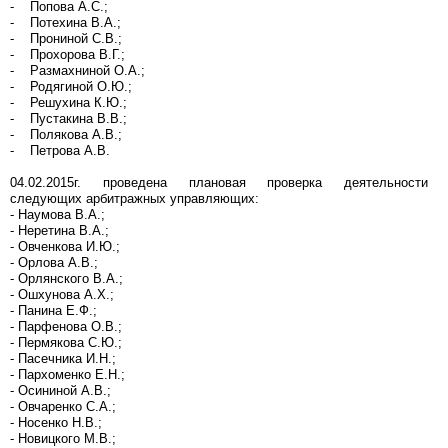
- Попова А.С.;
- Потехина В.А.;
- Прониной С.В.;
- Прохорова В.Г.;
- Размахниной О.А.;
- Родягиной О.Ю.;
- Решухина К.Ю.;
- Пустакина В.В.;
- Полякова А.В.;
- Петрова А.В.
04.02.2015г. проведена плановая проверка деятельности
следующих арбитражных управляющих:
- Наумова В.А.;
- Неретина В.А.;
- Овченкова И.Ю.;
- Орлова А.В.;
- Орлянского В.А.;
- Ошхунова А.Х.;
- Панина Е.Ф.;
- Парфенова О.В.;
- Пермякова С.Ю.;
- Пасечника И.Н.;
- Пархоменко Е.Н.;
- Осининой А.В.;
- Овчаренко С.А.;
- Носенко Н.В.;
- Новицкого М.В.;