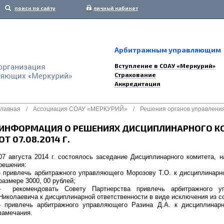
поиск по сайту
личный кабинет
Арбитражным управляющим
Вступление в СОАУ «Меркурий»
Страхование
Аккредитация
Главная
/
Ассоциация СОАУ «МЕРКУРИЙ»
/
Решения органов управлени
ИНФОРМАЦИЯ О РЕШЕНИЯХ ДИСЦИПЛИНАРНОГО К
ОТ 07.08.2014 Г.
07 августа 2014 г. состоялось заседание Дисциплинарного комитета,
решения:
- привлечь арбитражного управляющего Морозову Т.О. к дисциплинарн
размере 3000, 00 рублей;
- рекомендовать Совету Партнерства привлечь арбитражного у
Николаевича к дисциплинарной ответственности в виде исключения из с
- привлечь арбитражного управляющего Разина Д.А. к дисциплинарн
замечания.