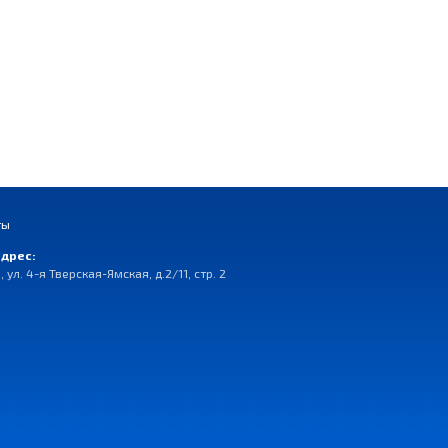
ты
дрес:
, ул. 4-я Тверская-Ямская, д.2/11, стр. 2