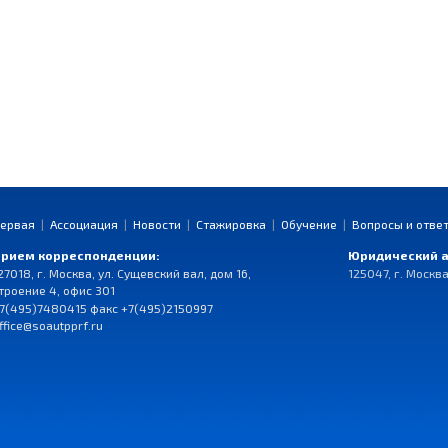
ервая
|
Ассоциация
|
Новости
|
Стажировка
|
Обучение
|
Вопросы и отве
рием корреспонденции:
Юридический а
27018, г. Москва, ул. Сущевский вал, дом 16,
125047, г. Москва
троение 4, офис 301
7(495)7480415 факс +7(495)2150997
ffice@soautpprf.ru