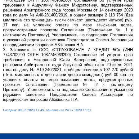
7743702299 ОГРН 1087746969200) Соглашение об уступке прав
требования к Абдуллину Фанису Мидхатовичу, подтвержденных
решением Арбитражного суда города Москвы от 14 сентября 2020
года по делу № А40-231400/2019, в общем размере 2 113 764 (Два
миллиона сто тринадцать тысяч семьсот шестьдесят четыре) руб.
17 коп. на условиях оплаты по мере взыскания долга,
предусмотренных проектом Соглашения (Приложение № 1 к
настоящему Протоколу). Уполномочить на подписание Соглашения
в указанной редакции советника Председателя Совета Ассоциации
по юридическим вопросам Абакшонка Н.А.
3. Заключить с ООО «СТРАХОВАНИЕ И КРЕДИТ 5С» (ИНН
7743702299 ОГРН 1087746969200) Соглашение об уступке прав
требования к Николаевой Юлии Валерьевне, подтвержденных
решением Арбитражного суда Иркутской области от 20 июля 2021
года по делу № А19-240/2021, в общем размере 5 102 270 рублей
(Пять миллионов сто две тысячи двести семьдесят) руб. 00 коп. на
условиях оплаты по мере взыскания долга, предусмотренных
проектом Соглашения (Приложение № 2 к настоящему
Протоколу). Уполномочить на подписание Соглашения в указанной
редакции советника Председателя Совета Ассоциации по
юридическим вопросам Абакшонка Н.А.
Создана: 30.06.2023 17:45, обновление 24.07.2023 15:51