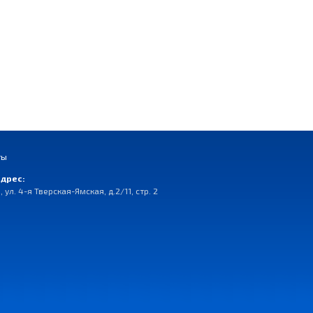
ты
дрес:
, ул. 4-я Тверская-Ямская, д.2/11, стр. 2