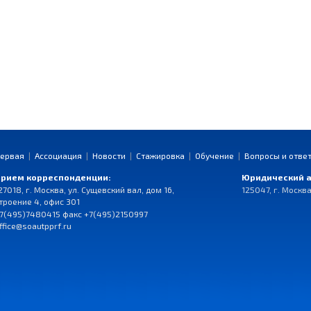
ервая
|
Ассоциация
|
Новости
|
Стажировка
|
Обучение
|
Вопросы и отве
рием корреспонденции:
Юридический а
27018, г. Москва, ул. Сущевский вал, дом 16,
125047, г. Москва
троение 4, офис 301
7(495)7480415 факс +7(495)2150997
ffice@soautpprf.ru