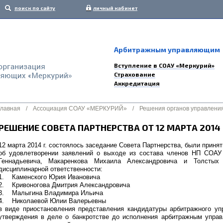
поиск по сайту
личный кабинет
Арбитражным управляющим
Вступление в СОАУ «Меркурий»
Страхование
Аккредитация
Главная
/
Ассоциация СОАУ «МЕРКУРИЙ»
/
Решения органов управлени
РЕШЕНИЕ СОВЕТА ПАРТНЕРСТВА ОТ 12 МАРТА 2014
12 марта 2014 г. состоялось заседание Совета Партнерства, были прин
об удовлетворении заявлений о выходе из состава членов НП СОАУ
Геннадьевича, Макаренкова Михаила Александровича и Толстых
дисциплинарной ответственности:
1. Каменского Юрия Ивановича
2. Кривоногова Дмитрия Александровича
3. Малыгина Владимира Ильича
4. Николаевой Юлии Валерьевны
в виде приостановления представления кандидатуры арбитражного у
утверждения в деле о банкротстве до исполнения арбитражным упра