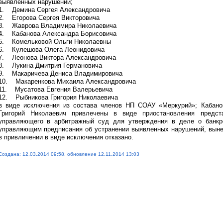
выявленных нарушений;
1. Демина Сергея Александровича
2. Егорова Сергея Викторовича
3. Жаврова Владимира Николаевича
4. Кабанова Александра Борисовича
5. Комельковой Ольги Николаевны
6. Кулешова Олега Леонидовича
7. Леонова Виктора Александровича
8. Лукина Дмитрия Германовича
9. Макаричева Дениса Владимировича
10. Макаренкова Михаила Александровича
11. Мусатова Евгения Валерьевича
12. Рыбникова Григория Николаевича
в виде исключения из состава членов НП СОАУ «Меркурий»; Кабано
Григорий Николаевич привлечены в виде приостановления предст
управляющего в арбитражный суд для утверждения в деле о банкр
управляющим предписания об устранении выявленных нарушений, выне
в привличении в виде исключения отказано.
Создана: 12.03.2014 09:58, обновление 12.11.2014 13:03