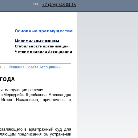
ТЕЛ.
+7 (495) 748-04-15
Основные преимущества
Минимальные взносы
Стабильность организации
Четкие правила Ассоциации
я
/
Решения Совета Ассоциации
 ГОДА
яты следующие решения:
 «Меркурий» Щербакова Александра
 Игоря Исааковича; привлечены к
правляющего в арбитражный суд для
вляющим предписания об устранении