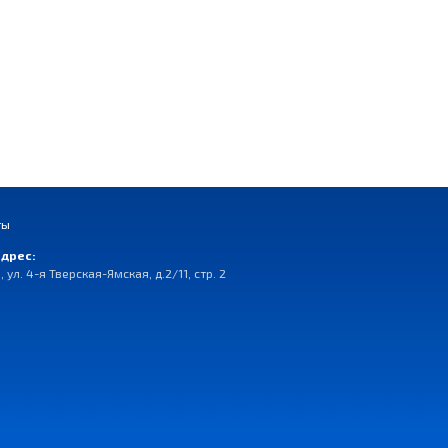
ты
дрес:
, ул. 4-я Тверская-Ямская, д.2/11, стр. 2