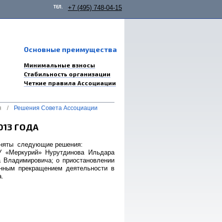
ТЕЛ.
+7 (495) 748-04-15
Основные преимущества
Минимальные взносы
Стабильность организации
Четкие правила Ассоциации
я
/
Решения Совета Ассоциации
013 ГОДА
риняты следующие решения:
У «Меркурий» Нурутдинова Ильдара
а Владимировича; о приостановлении
нным прекращением деятельности в
.