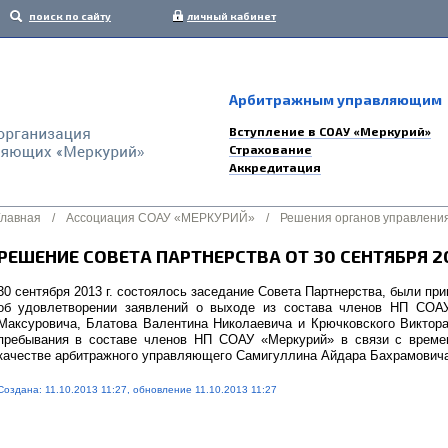
поиск по сайту
личный кабинет
Арбитражным управляющим
Вступление в СОАУ «Меркурий»
Страхование
Аккредитация
Главная
/
Ассоциация СОАУ «МЕРКУРИЙ»
/
Решения органов управлени
РЕШЕНИЕ СОВЕТА ПАРТНЕРСТВА ОТ 30 СЕНТЯБРЯ 2
30 сентября 2013 г. состоялось заседание Совета Партнерства, были п
об удовлетворении заявлений о выходе из состава членов НП СОА
Максуровича, Блатова Валентина Николаевича и Крючковского Виктор
пребывания в составе членов НП СОАУ «Меркурий» в связи с време
качестве арбитражного управляющего Самигуллина Айдара Бахрамовича
Создана: 11.10.2013 11:27, обновление 11.10.2013 11:27