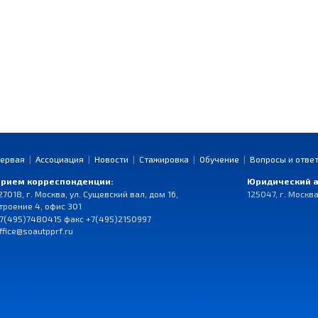
ервая
|
Ассоциация
|
Новости
|
Стажировка
|
Обучение
|
Вопросы и отве
рием корреспонденции:
Юридический а
27018, г. Москва, ул. Сущевский вал, дом 16,
125047, г. Москва
троение 4, офис 301
7(495)7480415 факс +7(495)2150997
ffice@soautpprf.ru