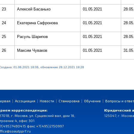
23
Алексей Басанько
01.05.2021
28.05
24
Екатерина Сафронова
01.05.2021
28.05
25
Расуль Шарипов
01.05.2021
28.05
26
Максим Чуваков
01.05.2021
31.05
Создана: 01.06.2021 18:06, обновление 28.12.2021 19:28
ервая
|
Ассоциация
|
Новости
|
Стажировка
|
Обучение
|
Вопросы и отве
рием корреспонденции:
Юридический а
27018, г. Москва, ул. Сущевский вал, дом 16,
125047, г. Москва
троение 4, офис 301
7(495)7480415 факс +7(495)2150997
ffice@soautpprf.ru