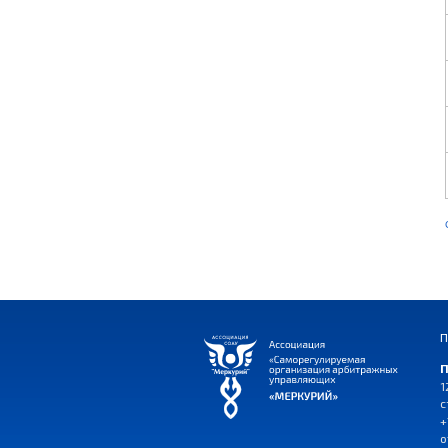
П
П
1
с
+
o