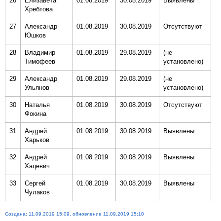
26
Елизавета
01.08.2019
30.08.2019
Выявлены
Хребтова
27
Александр
01.08.2019
30.08.2019
Отсутствуют
Юшков
28
Владимир
01.08.2019
29.08.2019
(не
Тимофеев
установлено)
29
Александр
01.08.2019
29.08.2019
(не
Ульянов
установлено)
30
Наталья
01.08.2019
30.08.2019
Отсутствуют
Фокина
31
Андрей
01.08.2019
30.08.2019
Выявлены
Харьков
32
Андрей
01.08.2019
30.08.2019
Выявлены
Хацевич
33
Сергей
01.08.2019
30.08.2019
Выявлены
Чулаков
Создана: 11.09.2019 15:09, обновление 11.09.2019 15:10