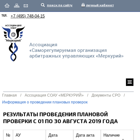
поиск по сайту
личный кабинет
ТЕЛ.
+7 (495) 748-04-15
Главная
/
Ассоциация СОАУ «МЕРКУРИЙ»
/
Документы СРО
/
Информация о проведении плановых проверок
РЕЗУЛЬТАТЫ ПРОВЕДЕНИЯ ПЛАНОВОЙ
ПРОВЕРКИ С 01 ПО 30 АВГУСТА 2019 ГОДА
№
АУ
Дата
Дата акта
Наличие