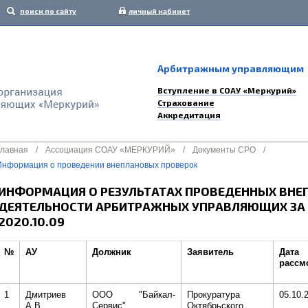
поиск по сайту
личный кабинет
Арбитражным управляющим
Вступление в СОАУ «Меркурий»
Страхование
Аккредитация
Главная
/
Ассоциация СОАУ «МЕРКУРИЙ»
/
Документы СРО
/
Информация о проведении внеплановых проверок
ИНФОРМАЦИЯ О РЕЗУЛЬТАТАХ ПРОВЕДЕННЫХ ВНЕ
ДЕЯТЕЛЬНОСТИ АРБИТРАЖНЫХ УПРАВЛЯЮЩИХ ЗА ПЕ
2020.10.09
№
АУ
Должник
Заявитель
Дата
рассм
1
Дмитриев
ООО "Байкал-
Прокуратура
05.10.
А.В.
Сервис"
Октябрьского