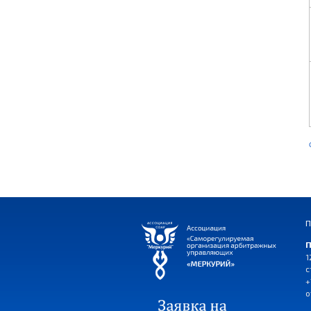
П
П
1
с
+
o