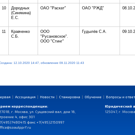
10
Дородных
ОАО "Раскат"
ОАО "РЖД"
08.10.
(Синякина)
Е.С.
11
Кравченко
ООО
Гудылёв С.А.
09.10.
С.Б.
"Русановское".
ООО "Стинг"
Создана: 12.10.2020 14:47, обновление 09.11.2020 11:43
ервая
|
Ассоциация
|
Новости
|
Стажировка
|
Обучение
|
Вопросы и отве
рием корреспонденции:
Юридический а
27018, г. Москва, ул. Сущевский вал, дом 16,
125047, г. Москва
троение 4, офис 301
7(495)7480415 факс +7(495)2150997
ffice@soautpprf.ru