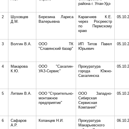
района г. Улан-Удэ
2
Шуховцев
Березина Лариса
Каракчиев К.Е.
05.10.
Д.М.
Валерьевна
через Росреестр
по Пермскому
краю
3
Волгин В.А.
ООО ТК
ИП Титов Павел
05.10.
"Славянский базар"
Юрьевич
4
Макарова
ООО "Сахалин-
Прокуратура
05.10.
К.Ю.
УАЗ-Сервис"
города Южно-
Сахалинска
5
Литвин В.А.
ООО "Строительно-
ООО Западно-
05.10.
монтажное
Сибирская
предприятие"
Сервисная
Компания"
6
Сафаров
Копанцев Н.И.
Прокуратура
06.10.
А.Р.
Макарьевского