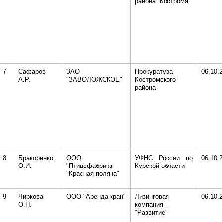
района. Кострома
7
Сафаров
ЗАО
Прокуратура
06.10.
А.Р.
"ЗАВОЛОЖСКОЕ"
Костромского
района
8
Бракоренко
ООО
УФНС России по
06.10.
О.И.
"Птицефабрика
Курской области
"Красная поляна"
9
Чиркова
ООО "Аренда кран"
Лизинговая
06.10.
О.Н.
компания
"Развитие"