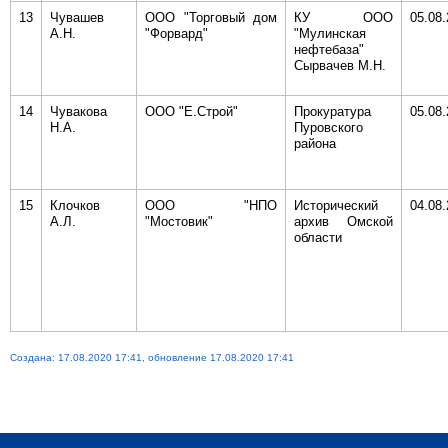
13
Чувашев
ООО "Торговый дом
КУ ООО
05.08
А.Н.
"Форвард"
"Мулинская
нефтебаза"
Сырвачев М.Н.
14
Чувакова
ООО "Е.Строй"
Прокуратура
05.08
Н.А.
Пуровского
района
15
Клочков
ООО "НПО
Исторический
04.08
А.Л.
"Мостовик"
архив Омской
области
Создана: 17.08.2020 17:41, обновление 17.08.2020 17:41