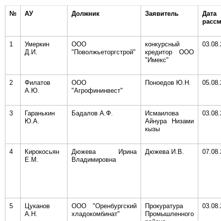
№
АУ
Должник
Заявитель
Дата
расс
1
Умеркин
ООО
конкурсный
03.08
Д.И.
"Поволжьеторгстрой"
кредитор ООО
"Имекс"
2
Филатов
ООО
Поноедов Ю.Н.
05.08
А.Ю.
"Агрофининвест"
3
Гаранькин
Бадалов А.Ф.
Исмаилова
03.08
Ю.А.
Айнура Низами
кызы
4
Кирокосьян
Дюжева Ирина
Дюжева И.В.
07.08
Е.М.
Владимировна
5
Цуканов
ООО "Оренбургский
Прокуратура
03.08
А.Н.
хладокомбинат"
Промышленного