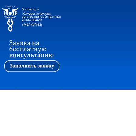
Первая
|
Ассоциация
|
Новости
|
Стажировка
|
Обучение
|
Вопросы и ответы
Прием корреспонденции:
127018, г. Москва, ул. Сущевский вал, дом 16,
строение 4, офис 301
+7(495)7480415 факс +7(495)2150997
office@soautpprf.ru