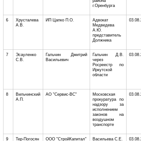
района
г.Оренбурга
6
Хрусталева
ИП Цапко П.О.
Адвокат
03.08
А.В.
Медведева
А.Ю.
представитель
Должника
7
Эсауленко
Гальчин Дмитрий
Гальчин Д.В.
03.08
С.В.
Васильевич
через
Росреестр по
Иркутской
области
8
Вильчинский
АО "Сервис-ВС"
Московская
03.08
А.П.
прокуратура по
надзору за
исполнением
законов на
воздушном
транспорте
9
Тер-Погосян
ООО "СтройКапитал"
Васильева С.Е.
03.08