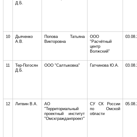
Д.Б.
10
Дьяченко
Попова Татьяна
ООО
03.08
А.В.
Викторовна
"Расчётный
центр
Волжский"
11
Тер-Погосян
ООО "Салтыковка"
Гатчинова Ю.А.
03.08
Д.Б.
12
Литвин В.А.
АО
СУ СК России
05.08
"Территориальный
по Омской
проектный институт
области
"Омскгражданпроект"