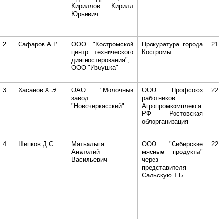
Кириллов Кирилл
Юрьевич
2
Сафаров А.Р.
ООО "Костромской
Прокуратура города
21
центр технического
Костромы
диагностирования",
ООО "Избушка"
3
Хасанов Х.Э.
ОАО "Молочный
ООО Профсоюз
22
завод
работников
"Новочеркасский"
Агропромкомплекса
РФ Ростовская
облорганизация
4
Шипков Д.С.
Матьалыга
ООО "Сибирские
22
Анатолий
мясные продукты"
Васильевич
через
представителя
Сальскую Т.Б.