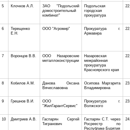
5
Клочков А.Л.
ЗАО "Подольский
Подольская
22
домостроительный
городская
комбинат"
прокуратура
6
Терещенко
ООО "Агромир"
Прокуратура г.
22
Е.Н.
Армавира
7
Воронцов В.В.
ООО Назаровские
Назаровская
22
металлоконструкции
межрайонная
прокуратура
Красноярского края
8
Кобилов А.М.
Данова Оксана
Осипова Маргарита
23
Вячеславовна
Владимировна
9
Грешнов В.И.
ООО
Прокуратура г.
23
"ЖилГарантСервис"
Волжского
10
Дмитриев А.В.
Гаспарян Сергей
Гаспарян С.Т. через
24
Тигранович
Росреестр по
Республике Бурятия