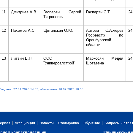
11
Дмитриев А.В.
Гаспарян Сергей
Гаспарян С.Т.
24
Тигранович
12
Пахомов А.С.
Щетинская О.Ю.
Аитова С.А.через
24
Росреестр по
Оренбургской
области
13
Литвин Е.Н.
ООО
Маркосян Медея
24
"Универсалстрой"
Шотаевна
Создана: 27.01.2020 14:53, обновление 10.02.2020 10:35
ервая
|
Ассоциация
|
Новости
|
Стажировка
|
Обучение
|
Вопросы и отве
рием корреспонденции:
Юридический а