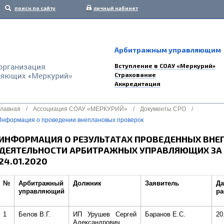
поиск по сайту
личный кабинет
Арбитражным управляющим
Вступление в СОАУ «Меркурий»
Страхование
Аккредитация
Главная
/
Ассоциация СОАУ «МЕРКУРИЙ»
/
Документы СРО
/
Информация о проведении внеплановых проверок
ИНФОРМАЦИЯ О РЕЗУЛЬТАТАХ ПРОВЕДЕННЫХ ВНЕ
ДЕЯТЕЛЬНОСТИ АРБИТРАЖНЫХ УПРАВЛЯЮЩИХ ЗА П
24.01.2020
№
Арбитражный
Должник
Заявитель
Да
управляющий
ра
1
Белов В.Г.
ИП Урушев Сергей
Баранов Е.С.
20
Адександрович,