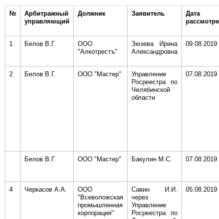
№
Арбитражный
Должник
Заявитель
Дата
управляющий
рассмотр
1
Белов В.Г.
ООО
Зюзева Ирина
09.08.2019
"Алкотрестъ"
Александровна
2
Белов В.Г.
ООО "Мастер"
Управление
07.08.2019
Росреестра по
Челябинской
области
Белов В.Г.
ООО "Мастер"
Бакулин М.С.
07.08.2019
4
Черкасов А.А.
ООО
Савин И.И.
05.08.2019
"Всеволожская
через
промышленная
Управление
корпорация"
Росреестра по