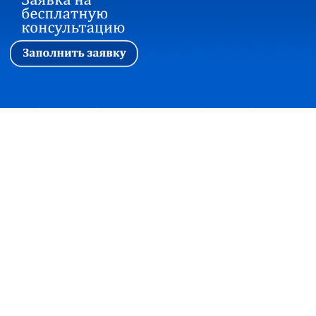
Первая
|
Ассоциация
|
Новости
|
Стажировка
|
Обучение
|
Вопросы и ответы
Прием корреспонденции:
127018, г. Москва, ул. Сущевский вал, дом 16,
строение 4, офис 301
+7(495)7480415 факс +7(495)2150997
office@soautpprf.ru
Юридический адрес:
125047, г. Москва, ул. 4-я Тверская-Ямская, д.2/11, стр. 2
© Ассоциация СОАУ «Меркурий», Все права защищены, 2003-2018
Консультация по банкротству
×