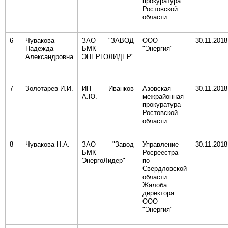
прокуратура
Ростовской
области
6
Чувакова
ЗАО "ЗАВОД
ООО
30.11.2018
Надежда
БМК
"Энергия"
Александровна
ЭНЕРГОЛИДЕР"
7
Золотарев И.И.
ИП Иванков
Азовская
30.11.2018
А.Ю.
межрайонная
прокуратура
Ростовской
области
8
Чувакова Н.А.
ЗАО "Завод
Управление
30.11.2018
БМК
Росреестра
ЭнергоЛидер"
по
Свердловской
области.
Жалоба
директора
ООО
"Энергия"