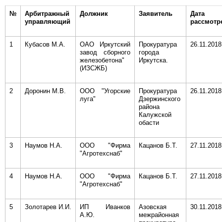
№
Арбитражный
Должник
Заявитель
Дата
управляющий
рассмотр
1
Кубасов М.А.
ОАО Иркутский
Прокуратура
26.11.2018
завод сборного
города
железобетона"
Иркутска.
(ИЗСЖБ)
2
Доронин М.В.
ООО "Угорские
Прокуратура
26.11.2018
луга"
Дзержинского
района
Калужской
обасти
3
Наумов Н.А.
ООО "Фирма
Кацанов Б.Т.
27.11.2018
"Агротехснаб"
4
Наумов Н.А.
ООО "Фирма
Кацанов Б.Т.
27.11.2018
"Агротехснаб"
5
Золотарев И.И.
ИП Иванков
Азовская
30.11.2018
А.Ю.
межрайонная