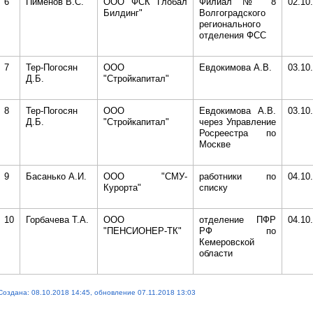
6
Пименов В.С.
ООО "ФСК "Глобал
Филиал № 8
02.10
Билдинг"
Волгоградского
регионального
отделения ФСС
7
Тер-Погосян
ООО
Евдокимова А.В.
03.10
Д.Б.
"Стройкапитал"
8
Тер-Погосян
ООО
Евдокимова А.В.
03.10
Д.Б.
"Стройкапитал"
через Управление
Росреестра по
Москве
9
Басанько А.И.
ООО "СМУ-
работники по
04.10
Курорта"
списку
10
Горбачева Т.А.
ООО
отделение ПФР
04.10
"ПЕНСИОНЕР-ТК"
РФ по
Кемеровской
области
Создана: 08.10.2018 14:45, обновление 07.11.2018 13:03