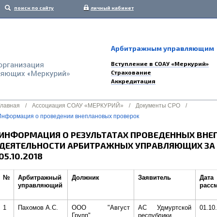
поиск по сайту
личный кабинет
Арбитражным управляющим
Вступление в СОАУ «Меркурий»
Страхование
Аккредитация
Главная
/
Ассоциация СОАУ «МЕРКУРИЙ»
/
Документы СРО
/
Информация о проведении внеплановых проверок
ИНФОРМАЦИЯ О РЕЗУЛЬТАТАХ ПРОВЕДЕННЫХ ВНЕ
ДЕЯТЕЛЬНОСТИ АРБИТРАЖНЫХ УПРАВЛЯЮЩИХ ЗА ПЕ
05.10.2018
№
Арбитражный
Должник
Заявитель
Дата
управляющий
расс
1
Пахомов А.С.
ООО "Август
АС Удмуртской
01.10
Групп"
республики