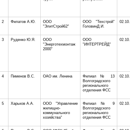
2
Филатов А.Ю.
ООО
ООО "Техстрой"
02.10
"ЭлитСтрой62"
ГоловинД.И.
3
Руденко Ю.Я.
ООО
ООО
02.10
"Энерготехмонтаж
"ИНТЕРТРЕЙД"
2000"
4
Пименов В.С.
ОАО им. Ленина
Филиал № 13
02.10
Волгоградского
регионального
отделения ФСС
5
Харьков А.А.
ООО "Управление
Филиал № 9
02.10
жилищно-
Волгоградского
коммунального
регионального
хозяйства"
отделения ФСС