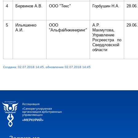
4
Бервинов А.В.
ООО "Текс"
Горбушин Н.А.
28.06
5
Ильяшенко
ООО
А.Р.
29.06
А.И.
"АльфаИнжиниринг"
Махмутова,
Управление
Росреестра по
Свердловской
области
Создана: 02.07.2018 14:45, обновление 02.07.2018 14:45