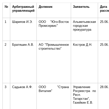
№
Арбитражный
Должник
Заявитель
Дата
управляющий
расс
1
Шарипов И.Э.
ООО "Юго-Восток
Альметьевская
25.06
Промсервис"
городская
прокуратура
2
Братяшин А.В.
АО "Промышленное
Костров Д.Н.
25.06
строительство"
3
Садыков А.Ф.
ООО "Страна
Управление
28.06
Виталия"
Росреестра по
Респ.
Татарстан",
Газейкин Е.В.