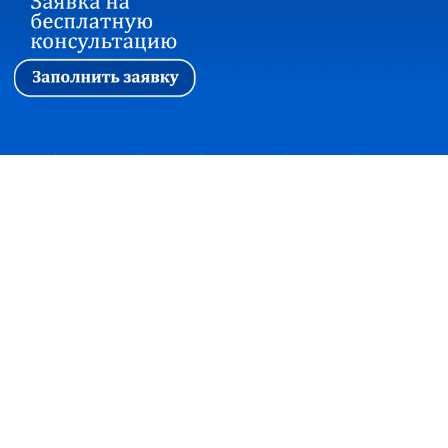
Первая
|
Ассоциация
|
Новости
|
Стажировка
|
Обучение
|
Вопросы и ответы
Прием корреспонденции:
127018, г. Москва, ул. Сущевский вал, дом 16,
строение 4, офис 301
+7(495)7480415 факс +7(495)2150997
office@soautpprf.ru
Юридический адрес:
125047, г. Москва, ул. 4-я Тверская-Ямская, д.2/11, стр. 2
© Ассоциация СОАУ «Меркурий», Все права защищены, 2003-2018
Консультация по банкротству
×