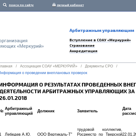
поиск по сайту
личный кабинет
Арбитражным управляющим
Вступление в СОАУ «Меркурий»
Страхование
Аккредитация
Главная
/
Ассоциация СОАУ «МЕРКУРИЙ»
/
Документы СРО
/
Информация о проведении внеплановых проверок
ИНФОРМАЦИЯ О РЕЗУЛЬТАТАХ ПРОВЕДЕННЫХ ВНЕ
ДЕЯТЕЛЬНОСТИ АРБИТРАЖНЫХ УПРАВЛЯЮЩИХ ЗА ПЕ
26.01.2018
Арбитражный
Дата
№
Должник
Заявитель
управляющий
рассм
трудовой коллектив,
1
Лебедев А.Ю.
ООО Вертикаль-Т"
Росреестр по Тверской
22.01.2