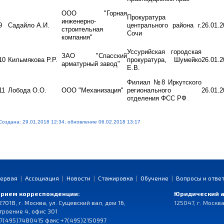
ООО "Горная
Прокуратура
инженерно-
9
Садайло А.И.
центрального района г.
26.01.2
строительная
Сочи
компания"
Уссурийская городская
ЗАО "Спасский
10
Кильмякова Р.Р.
прокуратура, Шумейко
26.01.2
арматурный завод"
Е.В.
Филиал №8 Иркутского
11
Лобода О.О.
ООО "Механизация"
регионального
26.01.2
отделения ФСС РФ
Создана: 29.01.2018 12:34, обновление 06.02.2018 13:17
ервая
|
Ассоциация
|
Новости
|
Стажировка
|
Обучение
|
Вопросы и отве
рием корреспонденции:
Юридический а
27018, г. Москва, ул. Сущевский вал, дом 16,
125047, г. Москва
троение 4, офис 301
7(495)7480415 факс +7(495)2150997