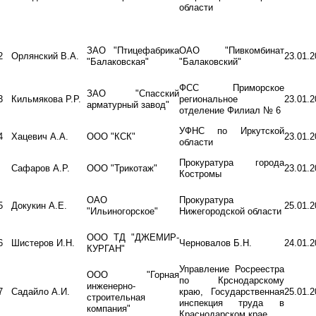
области
ЗАО "Птицефабрика
ОАО "Пивкомбинат
2
Орлянский В.А.
23.01.2
"Балаковская"
"Балаковский"
ФСС Приморское
ЗАО "Спасский
3
Кильмякова Р.Р.
региональное
23.01.2
арматурный завод"
отделение Филиал № 6
УФНС по Иркутской
4
Хацевич А.А.
ООО "КСК"
23.01.2
области
Прокуратура города
Сафаров А.Р.
ООО "Трикотаж"
23.01.2
Костромы
ОАО
Прокуратура
5
Докукин А.Е.
25.01.2
"Ильиногорское"
Нижегородской области
ООО ТД "ДЖЕМИР-
6
Шистеров И.Н.
Черновалов Б.Н.
24.01.2
КУРГАН"
Управление Росреестра
ООО "Горная
по Крснодарскому
инженерно-
7
Садайло А.И.
краю, Государственная
25.01.2
строительная
инспекция труда в
компания"
Краснодарском крае