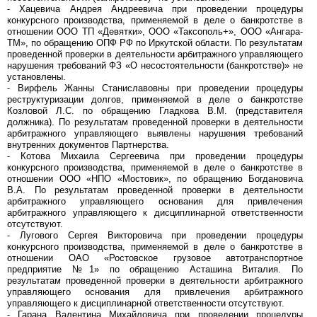
- Хацевича Андрея Андреевича при проведении процедуры
конкурсного производства, применяемой в деле о банкротстве в
отношении ООО ТП «Девятки», ООО «Таксополь+», ООО «Ангара-
ТМ», по обращению ОПФ РФ по Иркутской области. По результатам
проведенной проверки в деятельности арбитражного управляющего
нарушения требований ФЗ «О несостоятельности (банкротстве)» не
установлены.
- Вирфель Жанны Станиславовны при проведении процедуры
реструктуризации долгов, применяемой в деле о банкротстве
Козловой Л.С. по обращению Гладкова В.М. (представителя
должника). По результатам проведенной проверки в деятельности
арбитражного управляющего выявлены нарушения требований
внутренних документов Партнерства.
- Котова Михаила Сергеевича при проведении процедуры
конкурсного производства, применяемой в деле о банкротстве в
отношении ООО «НПО «Мостовик», по обращению Богдановича
В.А. По результатам проведенной проверки в деятельности
арбитражного управляющего основания для привлечения
арбитражного управляющего к дисциплинарной ответственности
отсутствуют.
- Лугового Сергея Викторовича при проведении процедуры
конкурсного производства, применяемой в деле о банкротстве в
отношении ОАО «Ростовское грузовое автотранспортное
предприятие №1» по обращению Асташина Виталия. По
результатам проведенной проверки в деятельности арбитражного
управляющего основания для привлечения арбитражного
управляющего к дисциплинарной ответственности отсутствуют.
- Гарана Валентина Михайловича при проведении процедуры