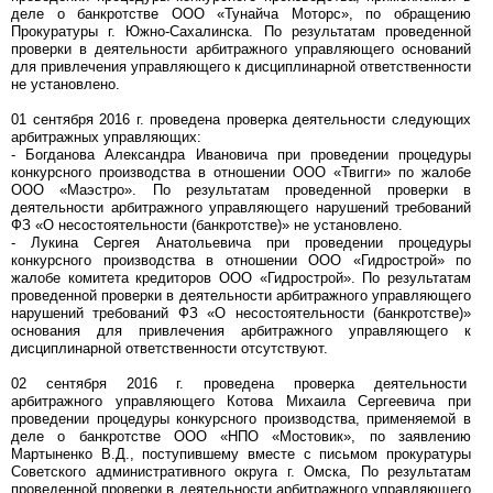
деле о банкротстве ООО «Тунайча Моторс», по обращению
Прокуратуры г. Южно-Сахалинска. По результатам проведенной
проверки в деятельности арбитражного управляющего оснований
для привлечения управляющего к дисциплинарной ответственности
не установлено.
01 сентября 2016 г. проведена проверка деятельности следующих
арбитражных управляющих:
- Богданова Александра Ивановича при проведении процедуры
конкурсного производства в отношении ООО «Твигги» по жалобе
ООО «Маэстро». По результатам проведенной проверки в
деятельности арбитражного управляющего нарушений требований
ФЗ «О несостоятельности (банкротстве)» не установлено.
- Лукина Сергея Анатольевича при проведении процедуры
конкурсного производства в отношении ООО «Гидрострой» по
жалобе комитета кредиторов ООО «Гидрострой». По результатам
проведенной проверки в деятельности арбитражного управляющего
нарушений требований ФЗ «О несостоятельности (банкротстве)»
основания для привлечения арбитражного управляющего к
дисциплинарной ответственности отсутствуют.
02 сентября 2016 г. проведена проверка деятельности
арбитражного управляющего Котова Михаила Сергеевича при
проведении процедуры конкурсного производства, применяемой в
деле о банкротстве ООО «НПО «Мостовик», по заявлению
Мартыненко В.Д., поступившему вместе с письмом прокуратуры
Советского административного округа г. Омска, По результатам
проведенной проверки в деятельности арбитражного управляющего