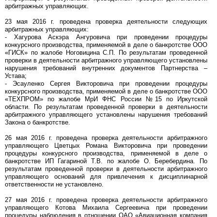
арбитражных управляющих.
23 мая 2016 г. проведена проверка деятельности следующих
арбитражных управляющих:
- Хагурова Аскэра Ангуровича при проведении процедуры
конкурсного производства, применяемой в деле о банкротстве ООО
«ГИСК» по жалобе Ноговицина С.П. По результатам проведенной
проверки в деятельности арбитражного управляющего установлены
нарушения требований внутренних документов Партнерства –
Устава;
- Эсауленко Сергея Викторовича при проведении процедуры
конкурсного производства, применяемой в деле о банкротстве ООО
«ТЕХПРОМ» по жалобе МрИ ФНС России №15 по Иркутской
области. По результатам проведенной проверки в деятельности
арбитражного управляющего установлены нарушения требований
Закона о банкротстве.
26 мая 2016 г. проведена проверка деятельности арбитражного
управляющего Цветцых Романа Викторовича при проведении
процедуры конкурсного производства, применяемой в деле о
банкротстве ИП Гагариной Т.В. по жалобе О. Беребердина. По
результатам проведенной проверки в деятельности арбитражного
управляющего оснований для привлечения к дисциплинарной
ответственности не установлено.
27 мая 2016 г. проведена проверка деятельности арбитражного
управляющего Котова Михаила Сергеевича при проведении
процедуры наблюдения в отношении ОАО «Авиационная компания