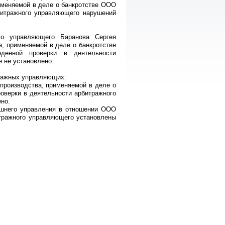
именяемой в деле о банкротстве ООО
битражного управляющего нарушений
ого управляющего Баранова Сергея
, применяемой в деле о банкротстве
денной проверки в деятельности
 не установлено.
ражных управляющих:
производства, применяемой в деле о
оверки в деятельности арбитражного
но.
ешнего управления в отношении ООО
итражного управляющего установлены