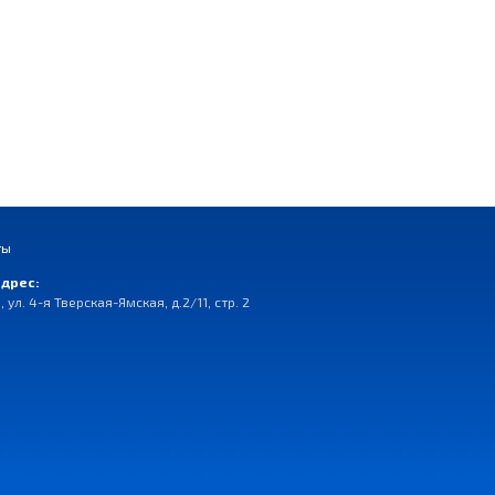
ты
дрес:
, ул. 4-я Тверская-Ямская, д.2/11, стр. 2