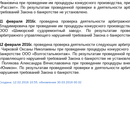
Ивановича при проведении им процедуры конкурсного производства, пр
«Рассвет». По результатам проведенной проверки в деятельности ар
требований Закона о банкротстве не установлено.
11 февраля 2016г.
проведена проверка деятельности арбитражн
Владимировича при проведении им процедуры конкурсного производства
ООО «Шиморский судоремонтный завод». По результатам прове
арбитражного управляющего нарушений требований Закона о банкротстве
12 февраля 2016г.
проведена проверка деятельности следующих арбит
- Чирковой Оксаны Николаевны при проведении процедуры конкурсного 
банкротстве ООО «Волгостальмонтаж». По результатам проведенной пр
управляющего нарушений требований Закона о банкротстве не установле
- Полякова Александра Вячеславовича при проведении процедуры вн
«Юникон». По результатам проведенной проверки в деятельности арб
нарушения требований Закона о банкротстве.
Создана: 12.02.2016 10:55, обновление 30.03.2016 00:32