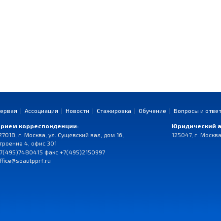
ервая
|
Ассоциация
|
Новости
|
Стажировка
|
Обучение
|
Вопросы и отве
рием корреспонденции:
Юридический а
27018, г. Москва, ул. Сущевский вал, дом 16,
125047, г. Москва
троение 4, офис 301
7(495)7480415 факс +7(495)2150997
ffice@soautpprf.ru